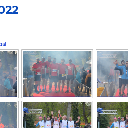
022
ma]