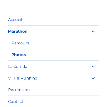
Accueil
ouvrir
Marathon
le
sous-
menu
Parcours
Photos
ouvrir
La Corrida
le
sous-
menu
ouvrir
VTT & Running
le
sous-
menu
Partenaires
Contact